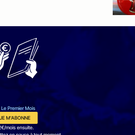
 Le Premier Mois
JE M'ABONNE
2€/mois ensuite.
ttez en pause à tout moment.