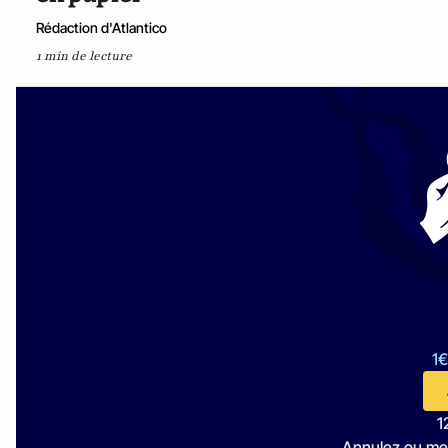
Rédaction d'Atlantico
1 min de lecture
1€
1
Annulez ou me