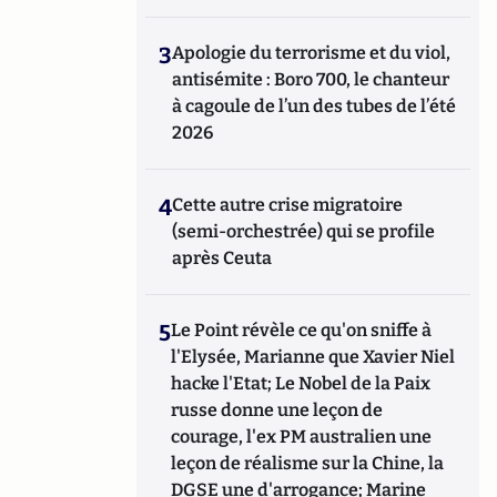
3
Apologie du terrorisme et du viol,
antisémite : Boro 700, le chanteur
à cagoule de l’un des tubes de l’été
2026
4
Cette autre crise migratoire
(semi-orchestrée) qui se profile
après Ceuta
5
Le Point révèle ce qu'on sniffe à
l'Elysée, Marianne que Xavier Niel
hacke l'Etat; Le Nobel de la Paix
russe donne une leçon de
courage, l'ex PM australien une
leçon de réalisme sur la Chine, la
DGSE une d'arrogance; Marine