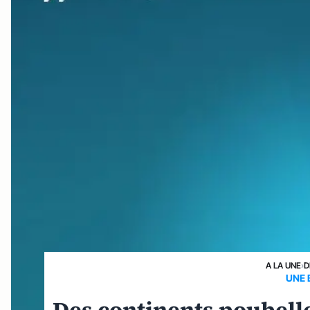
A LA UNE
›
D
UNE 