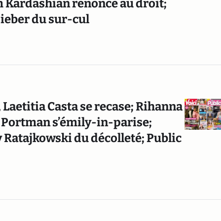
Kardashian renonce au droit;
ieber du sur-cul
, Laetitia Casta se recase; Rihanna
 Portman s’émily-in-parise;
y Ratajkowski du décolleté; Public