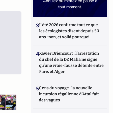
Annulez ou mettez en pause à
tout moment.
3
L’été 2026 confirme tout ce que
les écologistes disent depuis 50
ans : non, et voilà pourquoi
4
Xavier Driencourt : l’arrestation
du chef de la DZ Mafia ne signe
qu’une vraie-fausse détente entre
Paris et Alger
5
Gens du voyage : la nouvelle
incursion régalienne d'Attal fait
des vagues