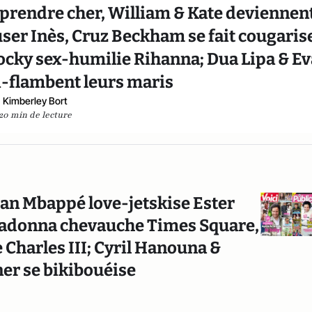
 prendre cher, William & Kate deviennen
user Inès, Cruz Beckham se fait cougarise
cky sex-humilie Rihanna; Dua Lipa & Ev
i-flambent leurs maris
Kimberley Bort
20 min de lecture
lian Mbappé love-jetskise Ester
 Madonna chevauche Times Square,
 Charles III; Cyril Hanouna &
ner se bikibouéise