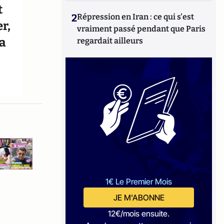
t
2
Répression en Iran : ce qui s'est
r,
vraiment passé pendant que Paris
a
regardait ailleurs
1€ Le Premier Mois
JE M'ABONNE
12€/mois ensuite.