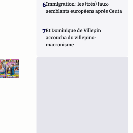
6
Immigration : les (très) faux-
semblants européens après Ceuta
7
Et Dominique de Villepin
accoucha du villepino-
macronisme