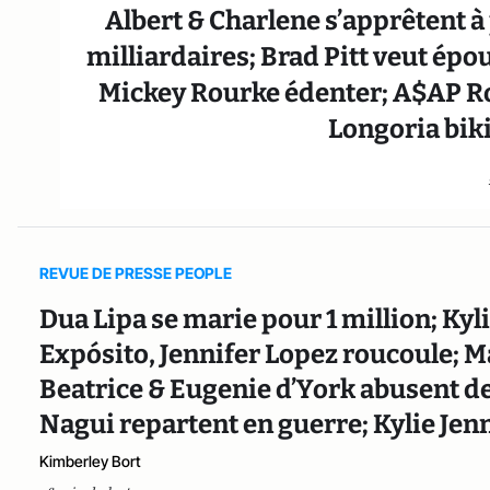
Albert & Charlene s’apprêtent à
milliardaires; Brad Pitt veut épo
Mickey Rourke édenter; A$AP Ro
Longoria bik
REVUE DE PRESSE PEOPLE
Dua Lipa se marie pour 1 million; Ky
Expósito, Jennifer Lopez roucoule;
Beatrice & Eugenie d’York abusent de
Nagui repartent en guerre; Kylie Jen
Kimberley Bort