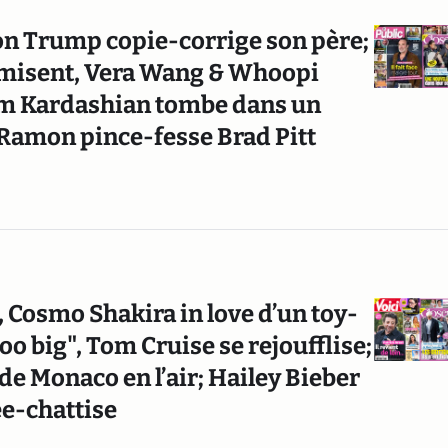
ron Trump copie-corrige son père;
misent, Vera Wang & Whoopi
Kim Kardashian tombe dans un
 Ramon pince-fesse Brad Pitt
 Cosmo Shakira in love d’un toy-
o big", Tom Cruise se rejoufflise;
de Monaco en l’air; Hailey Bieber
ee-chattise