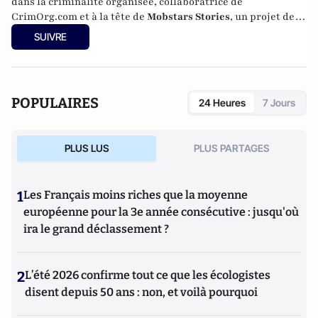
dans la criminalité organisée, collaboratrice de
CrimOrg.com et à la tête de
Mobstars Stories
, un projet de
contenus sur les réseaux sociaux qui explore les
SUIVRE
dynamiques du crime organisé et ses représentations.
POPULAIRES
24 Heures
7 Jours
PLUS LUS
PLUS PARTAGES
1
Les Français moins riches que la moyenne
européenne pour la 3e année consécutive : jusqu'où
ira le grand déclassement ?
2
L’été 2026 confirme tout ce que les écologistes
disent depuis 50 ans : non, et voilà pourquoi