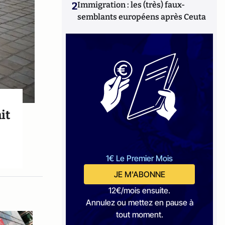
2
Immigration : les (très) faux-
semblants européens après Ceuta
it
1€ Le Premier Mois
JE M'ABONNE
12€/mois ensuite.
Annulez ou mettez en pause à
tout moment.