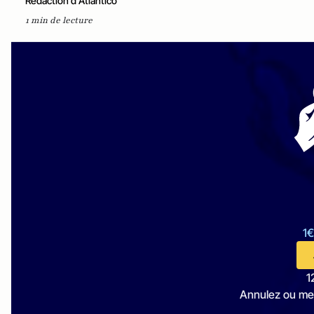
Rédaction d'Atlantico
1 min de lecture
1€
1
Annulez ou me