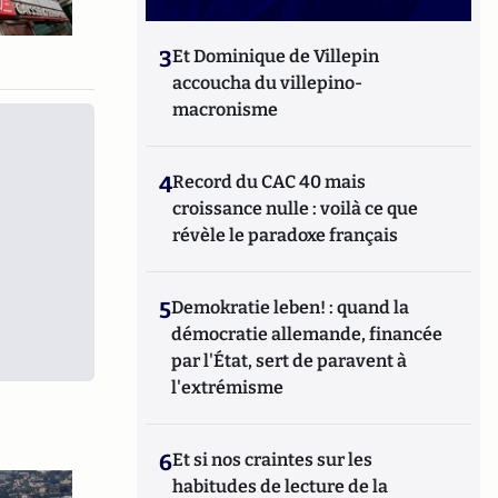
3
Et Dominique de Villepin
accoucha du villepino-
macronisme
4
Record du CAC 40 mais
croissance nulle : voilà ce que
révèle le paradoxe français
5
Demokratie leben! : quand la
démocratie allemande, financée
par l'État, sert de paravent à
l'extrémisme
6
Et si nos craintes sur les
habitudes de lecture de la