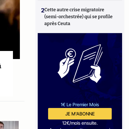
2
Cette autre crise migratoire
(semi-orchestrée) qui se profile
après Ceuta
à
1€ Le Premier Mois
JE M'ABONNE
12€/mois ensuite.