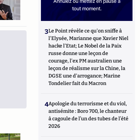
Annulez ou mettez en pause à
tout moment.
3
Le Point révèle ce qu'on sniffe à
l'Elysée, Marianne que Xavier Niel
hacke l'Etat; Le Nobel de la Paix
russe donne une leçon de
courage, l'ex PM australien une
leçon de réalisme sur la Chine, la
DGSE une d'arrogance; Marine
Tondelier fait du Macron
4
Apologie du terrorisme et du viol,
antisémite : Boro 700, le chanteur
à cagoule de l’un des tubes de l’été
2026