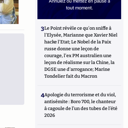
Annulez ou mettez en pause à
tout moment.
3
Le Point révèle ce qu'on sniffe à
l'Elysée, Marianne que Xavier Niel
hacke l'Etat; Le Nobel de la Paix
russe donne une leçon de
courage, l'ex PM australien une
leçon de réalisme sur la Chine, la
DGSE une d'arrogance; Marine
Tondelier fait du Macron
4
Apologie du terrorisme et du viol,
antisémite : Boro 700, le chanteur
à cagoule de l’un des tubes de l’été
2026