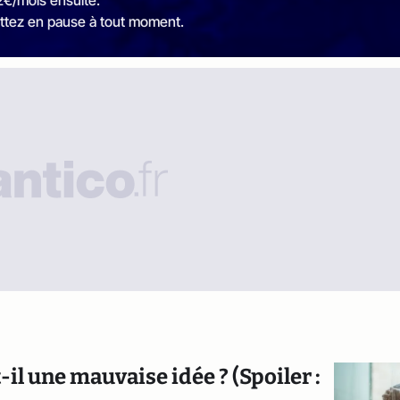
2€/mois ensuite.
ttez en pause à tout moment.
-il une mauvaise idée ? (Spoiler :