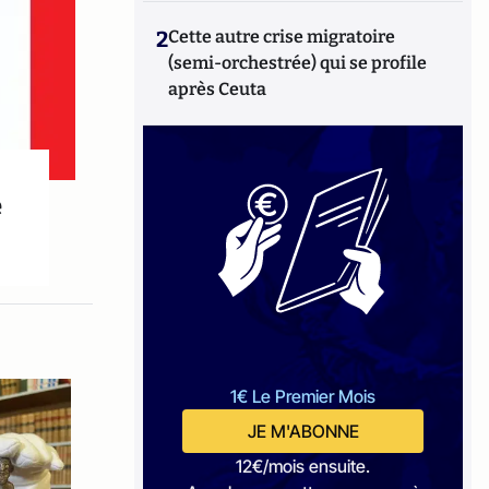
2
Cette autre crise migratoire
(semi-orchestrée) qui se profile
après Ceuta
e
1€ Le Premier Mois
JE M'ABONNE
12€/mois ensuite.