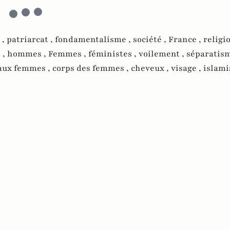
 ,
patriarcat ,
fondamentalisme ,
société ,
France ,
religi
 ,
hommes ,
Femmes ,
féministes ,
voilement ,
séparatis
s aux femmes ,
corps des femmes ,
cheveux ,
visage ,
islami