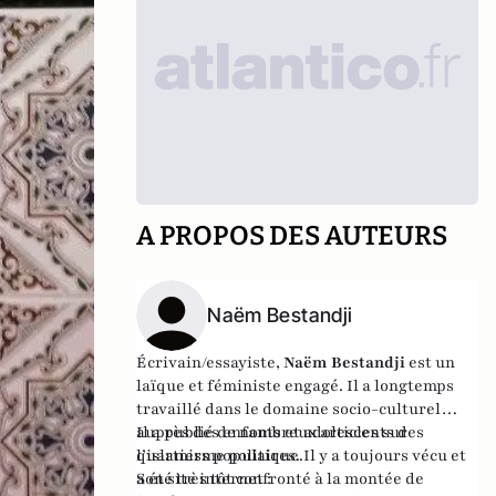
A PROPOS DES AUTEURS
Naëm Bestandji
Écrivain/essayiste,
Naëm Bestandji
est un
laïque et féministe engagé. Il a longtemps
travaillé dans le domaine socio-culturel
auprès des enfants et adolescents des
Il a publié de nombreux articles sur
quartiers populaires. Il y a toujours vécu et
l’islamisme politique.
a été très tôt confronté à la montée de
Son site internet :