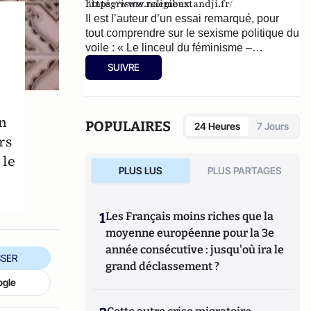
l'intégrisme religieux.
https://www.naembestandji.fr/
Il est l’auteur d’un essai remarqué, pour
tout comprendre sur le sexisme politique du
voile : « Le linceul du féminisme –
Caresser l’islamisme dans le sens du voile
SUIVRE
» (éditions Séramis, novembre 2021).
en
POPULAIRES
24 Heures
7 Jours
rs
 le
PLUS LUS
PLUS PARTAGES
1
Les Français moins riches que la
moyenne européenne pour la 3e
année consécutive : jusqu'où ira le
SER
grand déclassement ?
ogle