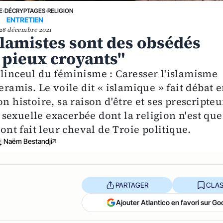
E
›
DÉCRYPTAGES
›
RELIGION
ENTRETIEN
26 décembre 2021
slamistes sont des obsédés
s pieux croyants"
 linceul du féminisme : Caresser l'islamisme
eramis. Le voile dit « islamique » fait débat 
n histoire, sa raison d'être et ses prescripteu
exuelle exacerbée dont la religion n'est que
 ont fait leur cheval de Troie politique.
Naëm Bestandji
PARTAGER
CLAS
Ajouter Atlantico en favori sur Go