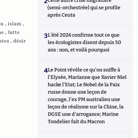
2
Cette autre crise migratoire
(semi-orchestrée) qui se profile
après Ceuta
on ,
islam ,
me ,
lutte
3
L’été 2026 confirme tout ce que
stes ,
désir
les écologistes disent depuis 50
ans : non, et voilà pourquoi
4
Le Point révèle ce qu'on sniffe à
l'Elysée, Marianne que Xavier Niel
hacke l'Etat; Le Nobel de la Paix
russe donne une leçon de
courage, l'ex PM australien une
leçon de réalisme sur la Chine, la
DGSE une d'arrogance; Marine
Tondelier fait du Macron