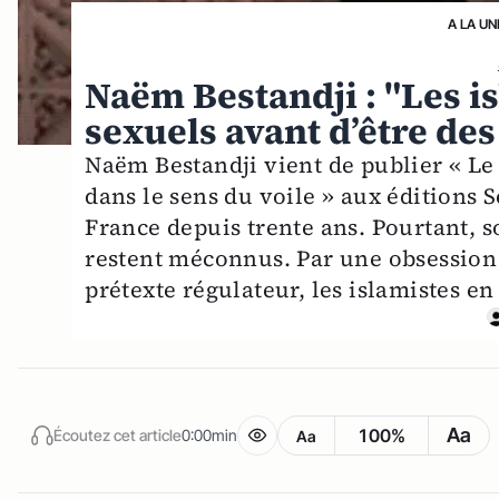
A LA UN
Naëm Bestandji : "Les i
sexuels avant d’être de
Naëm Bestandji vient de publier « Le
dans le sens du voile » aux éditions S
France depuis trente ans. Pourtant, so
restent méconnus. Par une obsession s
prétexte régulateur, les islamistes en
Aa
100%
Écoutez cet article
0:00min
Aa