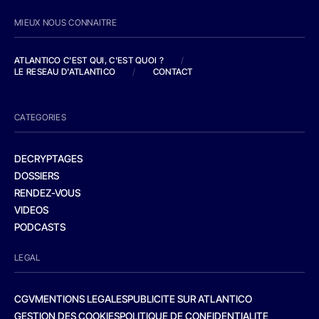
MIEUX NOUS CONNAITRE
ATLANTICO C'EST QUI, C'EST QUOI ?
/
LE RESEAU D'ATLANTICO
/
CONTACT
CATEGORIES
DECRYPTAGES
DOSSIERS
RENDEZ-VOUS
VIDEOS
PODCASTS
LEGAL
CGV
MENTIONS LEGALES
PUBLICITE SUR ATLANTICO
GESTION DES COOKIES
POLITIQUE DE CONFIDENTIALITE