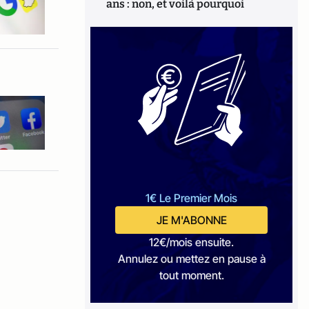
ans : non, et voilà pourquoi
1€ Le Premier Mois
JE M'ABONNE
12€/mois ensuite.
Annulez ou mettez en pause à
tout moment.