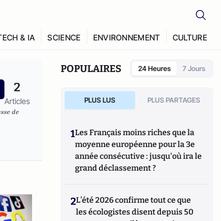
TECH & IA
SCIENCE
ENVIRONNEMENT
CULTURE
POPULAIRES
24 Heures
7 Jours
2
PLUS LUS
PLUS PARTAGES
Articles
esse de
1
Les Français moins riches que la
moyenne européenne pour la 3e
année consécutive : jusqu'où ira le
grand déclassement ?
2
L’été 2026 confirme tout ce que
les écologistes disent depuis 50