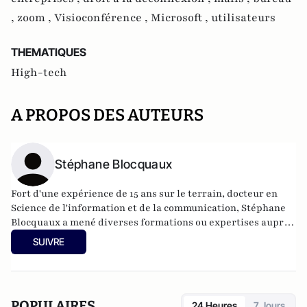
,
zoom ,
Visioconférence ,
Microsoft ,
utilisateurs
THEMATIQUES
High-tech
A PROPOS DES AUTEURS
Stéphane Blocquaux
Fort d'une expérience de 15 ans sur le terrain, docteur en
Science de l'information et de la communication, Stéphane
Blocquaux a mené diverses formations ou expertises auprès
du ministère de la Santé, du Sénat, de la Fondation pour
SUIVRE
l'Enfance ou encore de la Protection judiciaire de la
jeunesse.
POPULAIRES
24 Heures
7 Jours