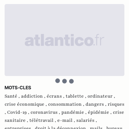
MOTS-CLES
Santé ,
addiction ,
écrans ,
tablette ,
ordinateur ,
crise économique ,
consommation ,
dangers ,
risques
,
Covid-19 ,
coronavirus ,
pandémie ,
épidémie ,
crise
sanitaire ,
télétravail ,
e-mail ,
salariés ,
entreprises ,
droit à la déconnexion ,
mails ,
bureau