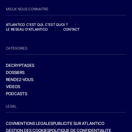
MIEUX NOUS CONNAITRE
ATLANTICO C'EST QUI, C'EST QUOI ?
/
LE RESEAU D'ATLANTICO
/
CONTACT
CATEGORIES
DECRYPTAGES
DOSSIERS
RENDEZ-VOUS
VIDEOS
PODCASTS
LEGAL
CGV
MENTIONS LEGALES
PUBLICITE SUR ATLANTICO
GESTION DES COOKIES
POLITIQUE DE CONFIDENTIALITE