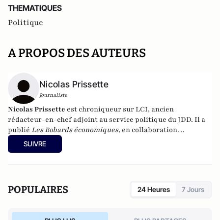
THEMATIQUES
Politique
A PROPOS DES AUTEURS
Nicolas Prissette
Journaliste
Nicolas Prissette
est chroniqueur sur LCI, ancien
rédacteur-en-chef adjoint au service politique du JDD. Il a
publié
Les Bobards économiques
, en collaboration
avec Hervé Nathan (Hachette Littérature, 2009) et
Emmanuel
SUIVRE
Macron, En marche vers l'Elysée
(Plon, 2016).
POPULAIRES
24 Heures
7 Jours