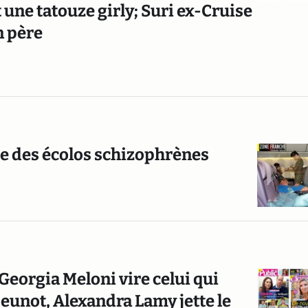
une tatouze girly; Suri ex-Cruise
n père
e des écolos schizophrènes
eorgia Meloni vire celui qui
 jeunot, Alexandra Lamy jette le