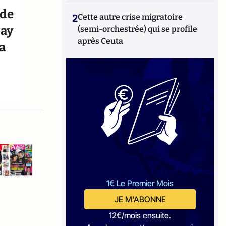
 de
2
Cette autre crise migratoire
day
(semi-orchestrée) qui se profile
après Ceuta
na
1€ Le Premier Mois
JE M'ABONNE
12€/mois ensuite.