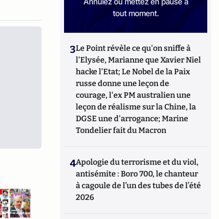
Annulez ou mettez en pause à
tout moment.
3
Le Point révèle ce qu'on sniffe à
l'Elysée, Marianne que Xavier Niel
hacke l'Etat; Le Nobel de la Paix
russe donne une leçon de
courage, l'ex PM australien une
leçon de réalisme sur la Chine, la
DGSE une d'arrogance; Marine
Tondelier fait du Macron
4
Apologie du terrorisme et du viol,
antisémite : Boro 700, le chanteur
à cagoule de l’un des tubes de l’été
2026