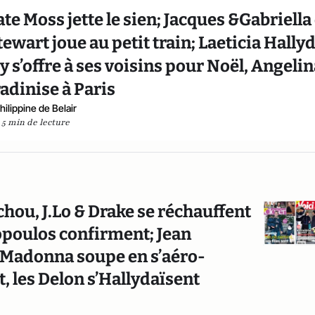
 Moss jette le sien; Jacques &Gabriella
ewart joue au petit train; Laeticia Hally
y s’offre à ses voisins pour Noël, Angeli
radinise à Paris
hilippine de Belair
5 min de lecture
hou, J.Lo & Drake se réchauffent
hopoulos confirment; Jean
 Madonna soupe en s’aéro-
 les Delon s’Hallydaïsent