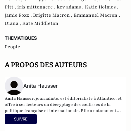
Pitt ,
iris mittenaere ,
kev adams ,
Katie Holmes ,
Jamie Foxx ,
Brigitte Macron ,
Emmanuel Macron ,
Diana ,
Kate Middleton
THEMATIQUES
People
A PROPOS DES AUTEURS
Anita Hausser
Anita Hausser
, journaliste, est éditorialiste à Atlantico, et
offre à ses lecteurs un décryptage des coulisses de la
politique française et internationale. Elle a notamment
publié
Sarkozy, itinéraire d'une ambition
(Editions
SUIVRE
l'Archipel, 2003). Elle a également réalisé les documentaires
Femme députée, un homme comme les autres ?
(2014) et