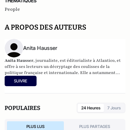
THEMATIQUES
People
A PROPOS DES AUTEURS
Anita Hausser
Anita Hausser
, journaliste, est éditorialiste à Atlantico, et
offre à ses lecteurs un décryptage des coulisses de la
politique française et internationale. Elle a notamment
publié
Sarkozy, itinéraire d'une ambition
(Editions
SUIVRE
l'Archipel, 2003). Elle a également réalisé les documentaires
Femme députée, un homme comme les autres ?
(2014) et
Bruno Le Maire, l'Affranchi
(2015).
POPULAIRES
24 Heures
7 Jours
PLUS LUS
PLUS PARTAGES