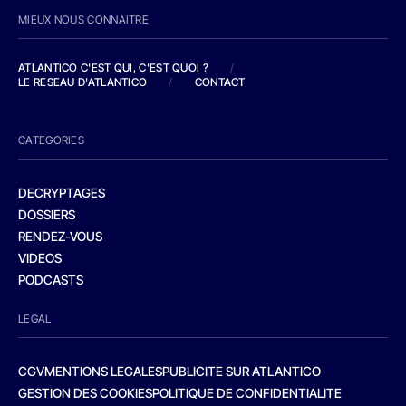
MIEUX NOUS CONNAITRE
ATLANTICO C'EST QUI, C'EST QUOI ?
/
LE RESEAU D'ATLANTICO
/
CONTACT
CATEGORIES
DECRYPTAGES
DOSSIERS
RENDEZ-VOUS
VIDEOS
PODCASTS
LEGAL
CGV
MENTIONS LEGALES
PUBLICITE SUR ATLANTICO
GESTION DES COOKIES
POLITIQUE DE CONFIDENTIALITE