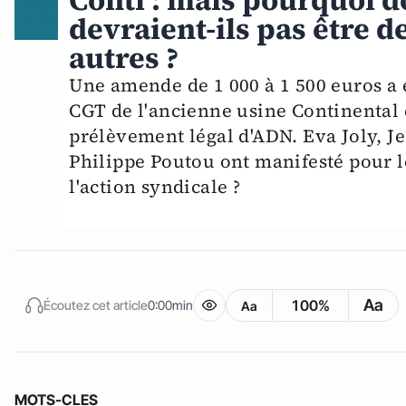
Conti : mais pourquoi d
devraient-ils pas être d
autres ?
Une amende de 1 000 à 1 500 euros a é
CGT de l'ancienne usine Continental 
prélèvement légal d'ADN. Eva Joly, 
Philippe Poutou ont manifesté pour le 
l'action syndicale ?
Aa
100%
Écoutez cet article
0:00min
Aa
MOTS-CLES