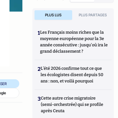
PLUS LUS
PLUS PARTAGES
e
1
Les Français moins riches que la
moyenne européenne pour la 3e
année consécutive : jusqu'où ira le
grand déclassement ?
2
L’été 2026 confirme tout ce que
les écologistes disent depuis 50
ans : non, et voilà pourquoi
SER
ogle
3
Cette autre crise migratoire
(semi-orchestrée) qui se profile
après Ceuta