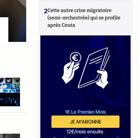
2
Cette autre crise migratoire
(semi-orchestrée) qui se profile
après Ceuta
1€ Le Premier Mois
JE M'ABONNE
12€/mois ensuite.