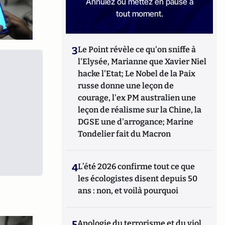
Annulez ou mettez en pause à
tout moment.
3
Le Point révèle ce qu'on sniffe à
l'Elysée, Marianne que Xavier Niel
hacke l'Etat; Le Nobel de la Paix
russe donne une leçon de
courage, l'ex PM australien une
leçon de réalisme sur la Chine, la
DGSE une d'arrogance; Marine
Tondelier fait du Macron
4
L’été 2026 confirme tout ce que
les écologistes disent depuis 50
ans : non, et voilà pourquoi
5
Apologie du terrorisme et du viol,