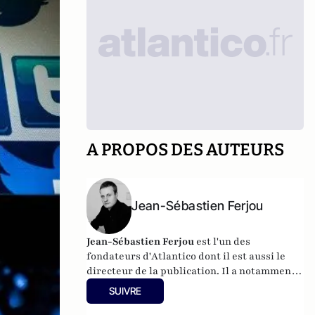
A PROPOS DES AUTEURS
Jean-Sébastien Ferjou
Jean-Sébastien Ferjou
est l'un des
fondateurs d'
Atlantico
dont il est aussi le
directeur de la publication. Il a notamment
travaillé à LCI, pour TF1 et fait de la
SUIVRE
production télévisuelle.