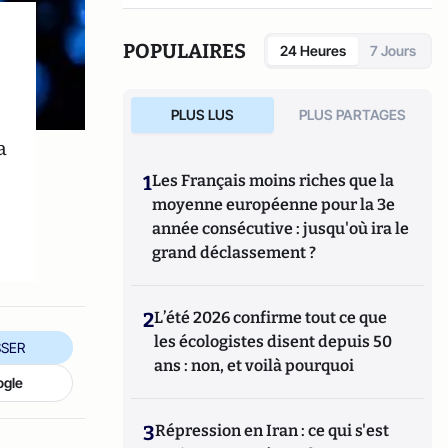
POPULAIRES
24 Heures
7 Jours
PLUS LUS
PLUS PARTAGES
a
1
Les Français moins riches que la
moyenne européenne pour la 3e
année consécutive : jusqu'où ira le
grand déclassement ?
2
L’été 2026 confirme tout ce que
les écologistes disent depuis 50
SER
ans : non, et voilà pourquoi
ogle
3
Répression en Iran : ce qui s'est