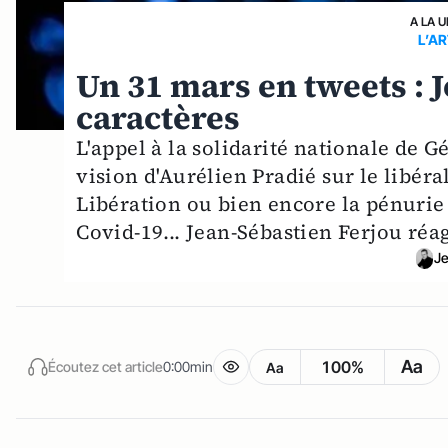
A LA 
L’A
Un 31 mars en tweets : 
caractères
L'appel à la solidarité nationale de G
vision d'Aurélien Pradié sur le libér
Libération ou bien encore la pénurie 
Covid-19... Jean-Sébastien Ferjou réagi
Je
Aa
100%
Écoutez cet article
0:00min
Aa