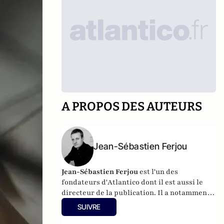
A PROPOS DES AUTEURS
Jean-Sébastien Ferjou
Jean-Sébastien Ferjou
est l'un des
fondateurs d'
Atlantico
dont il est aussi le
directeur de la publication. Il a notamment
travaillé à LCI, pour TF1 et fait de la
SUIVRE
production télévisuelle.