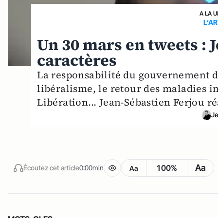
A LA 
L’A
Un 30 mars en tweets : 
caractères
La responsabilité du gouvernement dan
libéralisme, le retour des maladies in
Libération... Jean-Sébastien Ferjou réa
Je
Aa
100%
Écoutez cet article
0:00min
Aa