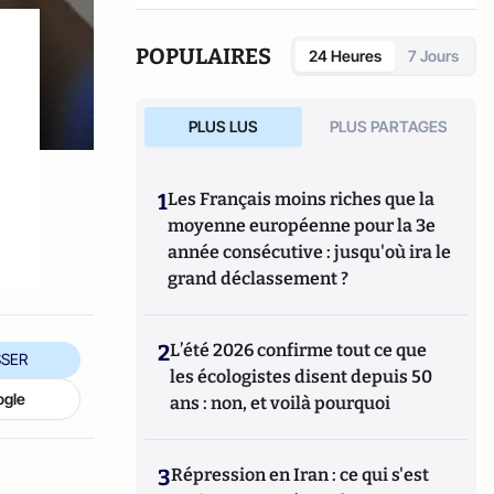
POPULAIRES
24 Heures
7 Jours
PLUS LUS
PLUS PARTAGES
1
Les Français moins riches que la
moyenne européenne pour la 3e
année consécutive : jusqu'où ira le
grand déclassement ?
2
L’été 2026 confirme tout ce que
SER
les écologistes disent depuis 50
ogle
ans : non, et voilà pourquoi
3
Répression en Iran : ce qui s'est