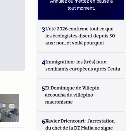
Annulez ou mettez en pause à
tout moment.
3
L’été 2026 confirme tout ce que
les écologistes disent depuis 50
ans : non, et voilà pourquoi
4
Immigration : les (très) faux-
semblants européens après Ceuta
5
Et Dominique de Villepin
accoucha du villepino-
macronisme
6
Xavier Driencourt : l’arrestation
du chef de la DZ Mafia ne signe