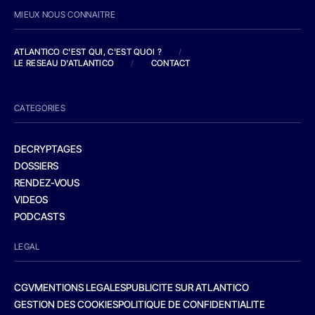
MIEUX NOUS CONNAITRE
ATLANTICO C'EST QUI, C'EST QUOI ?
/
LE RESEAU D'ATLANTICO
/
CONTACT
CATEGORIES
DECRYPTAGES
DOSSIERS
RENDEZ-VOUS
VIDEOS
PODCASTS
LEGAL
CGV
MENTIONS LEGALES
PUBLICITE SUR ATLANTICO
GESTION DES COOKIES
POLITIQUE DE CONFIDENTIALITE