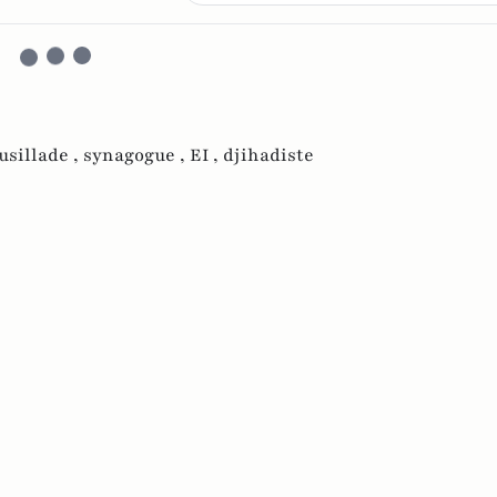
usillade ,
synagogue ,
EI ,
djihadiste