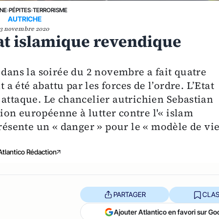
UNE
›
PÉPITES
›
TERRORISME
AUTRICHE
3 novembre 2020
tat islamique revendique
 dans la soirée du 2 novembre a fait quatre
t a été abattu par les forces de l’ordre. L’Etat
 attaque. Le chancelier autrichien Sebastian
on européenne à lutter contre l'« islam
présente un « danger » pour le « modèle de vi
Atlantico Rédaction
PARTAGER
CLAS
Ajouter Atlantico en favori sur Go