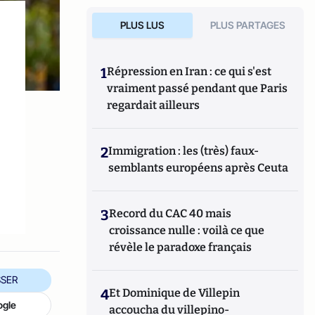
PLUS LUS
PLUS PARTAGES
1
Répression en Iran : ce qui s'est
vraiment passé pendant que Paris
regardait ailleurs
2
Immigration : les (très) faux-
semblants européens après Ceuta
e
3
Record du CAC 40 mais
croissance nulle : voilà ce que
révèle le paradoxe français
SER
4
Et Dominique de Villepin
ogle
accoucha du villepino-