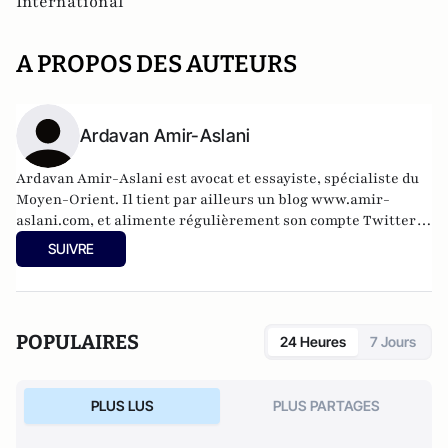
International
A PROPOS DES AUTEURS
Ardavan Amir-Aslani
Ardavan Amir-Aslani est avocat et essayiste, spécialiste du
Moyen-Orient. Il tient par ailleurs un blog
www.amir-
aslani.com
, et alimente régulièrement son compte Twitter:
@a_amir_aslani.
SUIVRE
POPULAIRES
24 Heures
7 Jours
PLUS LUS
PLUS PARTAGES