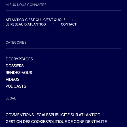
MIEUX NOUS CONNAITRE
ATLANTICO C'EST QUI, C'EST QUOI ?
/
LE RESEAU D'ATLANTICO
/
CONTACT
CATEGORIES
DECRYPTAGES
DOSSIERS
RENDEZ-VOUS
VIDEOS
PODCASTS
LEGAL
CGV
MENTIONS LEGALES
PUBLICITE SUR ATLANTICO
GESTION DES COOKIES
POLITIQUE DE CONFIDENTIALITE