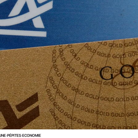
UNE
›
PÉPITES
›
ECONOMIE