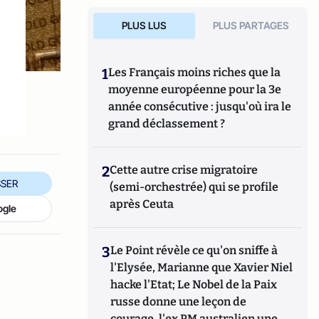
PLUS LUS
PLUS PARTAGES
1
Les Français moins riches que la
moyenne européenne pour la 3e
année consécutive : jusqu'où ira le
grand déclassement ?
2
Cette autre crise migratoire
SER
(semi-orchestrée) qui se profile
après Ceuta
ogle
3
Le Point révèle ce qu'on sniffe à
l'Elysée, Marianne que Xavier Niel
hacke l'Etat; Le Nobel de la Paix
russe donne une leçon de
courage, l'ex PM australien une