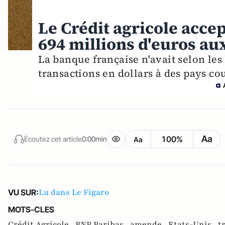
Le Crédit agricole acc
694 millions d'euros au
La banque française n'avait selon les 
transactions en dollars à des pays c
Aa
100%
Écoutez cet article
0:00min
Aa
Lu dans Le Figaro
VU SUR:
MOTS-CLES
Crédit Agricole ,
BNP Paribas ,
amende ,
Etats-Unis ,
t