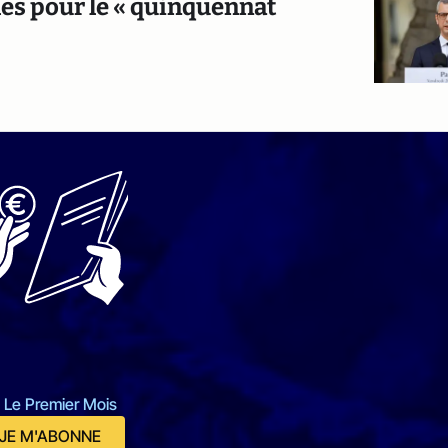
s pour le « quinquennat
 Le Premier Mois
JE M'ABONNE