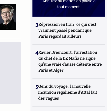
Annulez ou mettez en pause à
tout moment.
3
Répression en Iran : ce qui s'est
vraiment passé pendant que
Paris regardait ailleurs
4
Xavier Driencourt : l’arrestation
du chef de la DZ Mafia ne signe
qu’une vraie-fausse détente entre
Paris et Alger
5
Gens du voyage : la nouvelle
incursion régalienne d'Attal fait
des vagues