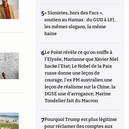
5
« Sionistes, hors des Facs »,
soutien au Hamas : du GUD à LFI,
les mêmes slogans, la même
haine
6
Le Point révèle ce qu'on sniffe à
l'Elysée, Marianne que Xavier Niel
hacke l'Etat; Le Nobel de la Paix
russe donne une leçon de
courage, l'ex PM australien une
leçon de réalisme sur la Chine, la
DGSE une d'arrogance; Marine
Tondelier fait du Macron
7
Pourquoi Trump est plus légitime
pour réclamer des comptes aux