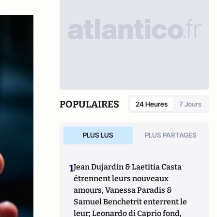
POPULAIRES
24 Heures
7 Jours
PLUS LUS
PLUS PARTAGES
1
Jean Dujardin & Laetitia Casta
étrennent leurs nouveaux
amours, Vanessa Paradis &
Samuel Benchetrit enterrent le
leur; Leonardo di Caprio fond,