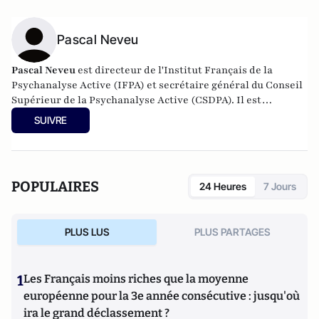
Pascal Neveu
Pascal Neveu
est directeur de l'Institut Français de la
Psychanalyse Active (IFPA) et secrétaire général du
Conseil
Supérieur de la Psychanalyse Active
(CSDPA). Il est
responsable national de la cellule de soutien psychologique
SUIVRE
au sein de l’
Œuvre des Pupilles Orphelins des Sapeurs-
Pompiers de France
(ODP).
POPULAIRES
24 Heures
7 Jours
PLUS LUS
PLUS PARTAGES
1
Les Français moins riches que la moyenne
européenne pour la 3e année consécutive : jusqu'où
ira le grand déclassement ?