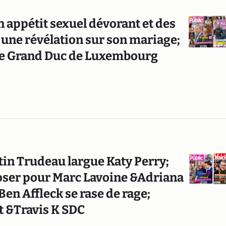
 appétit sexuel dévorant et des
t une révélation sur son mariage;
Le Grand Duc de Luxembourg
stin Trudeau largue Katy Perry;
loser pour Marc Lavoine &Adriana
en Affleck se rase de rage;
ft &Travis K SDC