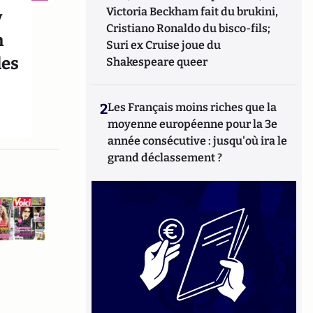
Victoria Beckham fait du brukini,
y
Cristiano Ronaldo du bisco-fils;
n
Suri ex Cruise joue du
les
Shakespeare queer
2
Les Français moins riches que la
moyenne européenne pour la 3e
année consécutive : jusqu'où ira le
grand déclassement ?