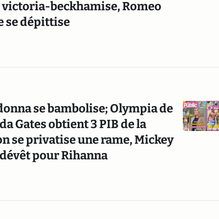
e victoria-beckhamise, Romeo
 se dépittise
onna se bambolise; Olympia de
a Gates obtient 3 PIB de la
on se privatise une rame, Mickey
se dévêt pour Rihanna