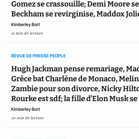
Gomez se crassouille; Demi Moore s
Beckham se revirginise, Maddox Jolie
Kimberley Bort
21 min de lecture
REVUE DE PRESSE PEOPLE
Hugh Jackman pense remariage, Mad
Grèce bat Charlène de Monaco, Melind
Zambie pour son divorce, Nicky Hilt
Rourke est sdf; la fille d’Elon Musk 
Kimberley Bort
20 min de lecture