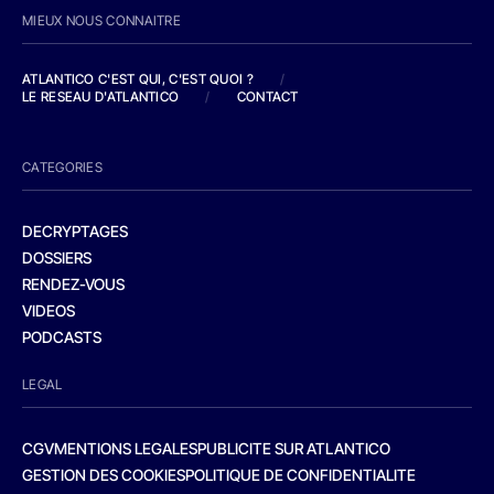
MIEUX NOUS CONNAITRE
ATLANTICO C'EST QUI, C'EST QUOI ?
/
LE RESEAU D'ATLANTICO
/
CONTACT
CATEGORIES
DECRYPTAGES
DOSSIERS
RENDEZ-VOUS
VIDEOS
PODCASTS
LEGAL
CGV
MENTIONS LEGALES
PUBLICITE SUR ATLANTICO
GESTION DES COOKIES
POLITIQUE DE CONFIDENTIALITE