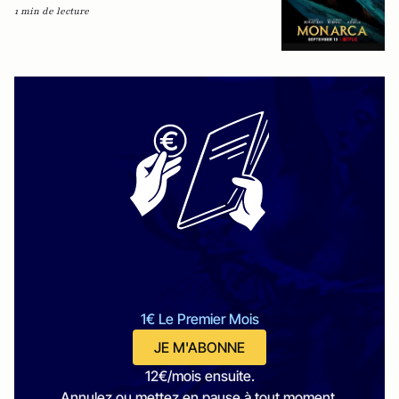
1 min de lecture
1€ Le Premier Mois
JE M'ABONNE
12€/mois ensuite.
Annulez ou mettez en pause à tout moment.