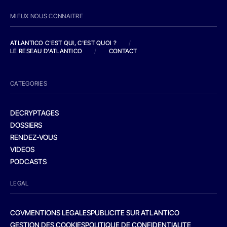
MIEUX NOUS CONNAITRE
ATLANTICO C'EST QUI, C'EST QUOI ?
/
LE RESEAU D'ATLANTICO
/
CONTACT
CATEGORIES
DECRYPTAGES
DOSSIERS
RENDEZ-VOUS
VIDEOS
PODCASTS
LEGAL
CGV
MENTIONS LEGALES
PUBLICITE SUR ATLANTICO
GESTION DES COOKIES
POLITIQUE DE CONFIDENTIALITE