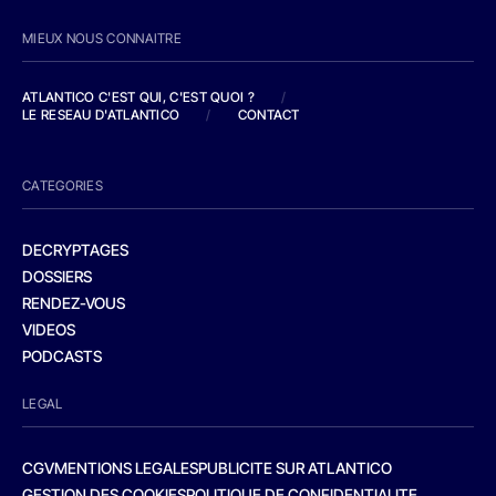
MIEUX NOUS CONNAITRE
ATLANTICO C'EST QUI, C'EST QUOI ?
/
LE RESEAU D'ATLANTICO
/
CONTACT
CATEGORIES
DECRYPTAGES
DOSSIERS
RENDEZ-VOUS
VIDEOS
PODCASTS
LEGAL
CGV
MENTIONS LEGALES
PUBLICITE SUR ATLANTICO
GESTION DES COOKIES
POLITIQUE DE CONFIDENTIALITE