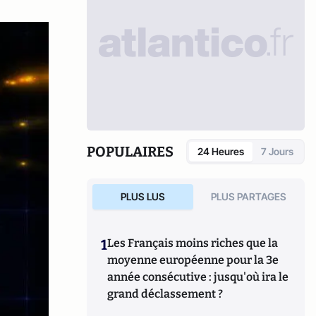
POPULAIRES
24 Heures
7 Jours
PLUS LUS
PLUS PARTAGES
1
Les Français moins riches que la
moyenne européenne pour la 3e
année consécutive : jusqu'où ira le
grand déclassement ?