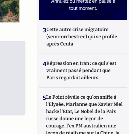
Annulez ou mettez en pause à
tout moment.
3
Cette autre crise migratoire
(semi-orchestrée) qui se profile
après Ceuta
4
Répression en Iran : ce qui s'est
vraiment passé pendant que
Paris regardait ailleurs
5
Le Point révèle ce qu'on sniffe à
l'Elysée, Marianne que Xavier Niel
hacke l'Etat; Le Nobel de la Paix
russe donne une leçon de
courage, l'ex PM australien une
leçon de réalisme sur la Chine, la