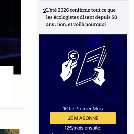
2
L’été 2026 confirme tout ce que
les écologistes disent depuis 50
ans : non, et voilà pourquoi
1€ Le Premier Mois
JE M'ABONNE
12€/mois ensuite.