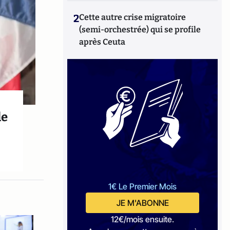
2
Cette autre crise migratoire
(semi-orchestrée) qui se profile
après Ceuta
le
1€ Le Premier Mois
JE M'ABONNE
12€/mois ensuite.