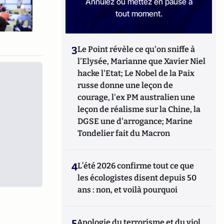
Annulez ou mettez en pause à
tout moment.
3
Le Point révèle ce qu'on sniffe à
l'Elysée, Marianne que Xavier Niel
hacke l'Etat; Le Nobel de la Paix
russe donne une leçon de
courage, l'ex PM australien une
leçon de réalisme sur la Chine, la
DGSE une d'arrogance; Marine
Tondelier fait du Macron
4
L’été 2026 confirme tout ce que
les écologistes disent depuis 50
ans : non, et voilà pourquoi
5
Apologie du terrorisme et du viol,