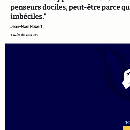
penseurs dociles, peut-être parce q
imbéciles."
Jean-Noël Robert
1 min de lecture
1€