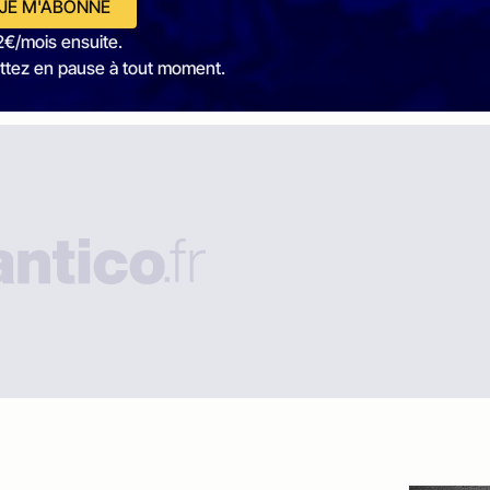
JE M'ABONNE
2€/mois ensuite.
ttez en pause à tout moment.