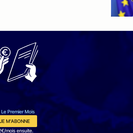
 Le Premier Mois
JE M'ABONNE
2€/mois ensuite.