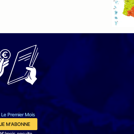
 Le Premier Mois
JE M'ABONNE
2€/mois ensuite.