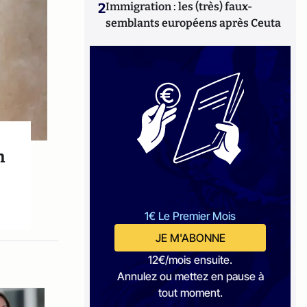
2
Immigration : les (très) faux-
semblants européens après Ceuta
n
1€ Le Premier Mois
JE M'ABONNE
12€/mois ensuite.
Annulez ou mettez en pause à
tout moment.