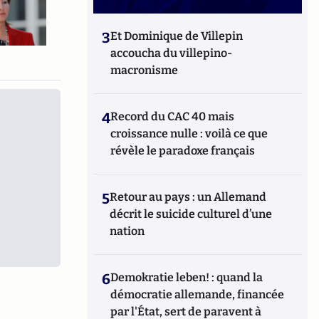
3
Et Dominique de Villepin
accoucha du villepino-
macronisme
4
Record du CAC 40 mais
croissance nulle : voilà ce que
révèle le paradoxe français
5
Retour au pays : un Allemand
décrit le suicide culturel d’une
nation
6
Demokratie leben! : quand la
démocratie allemande, financée
par l'État, sert de paravent à