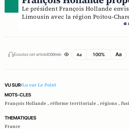
François Hollande prop
Le président François Hollande envi
Limousin avec la région Poitou-Char
Aa
100%
Écoutez cet article
0:00min
Aa
Lu sur Le Point
VU SUR:
MOTS-CLES
François Hollande ,
réforme territoriale ,
régions ,
fus
THEMATIQUES
France