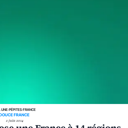
A UNE
›
PÉPITES
›
FRANCE
DOUCE FRANCE
2 juin 2014