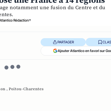
ose une France à 14 régions
sage notamment une fusion du Centre et du
entes.
Atlantico Rédaction
PARTAGER
CLAS
Ajouter Atlantico en favori sur Go
ion ,
Poitou-Charentes