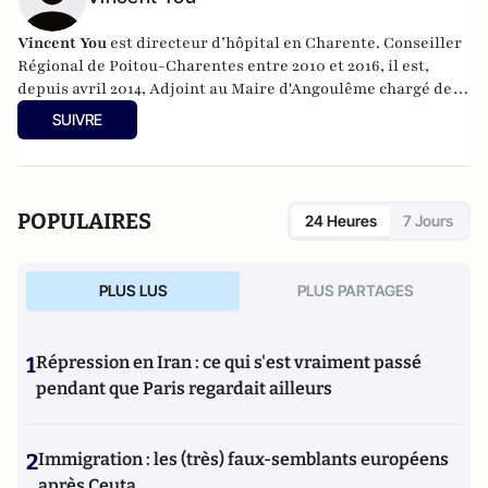
Vincent You
est directeur d’hôpital en Charente. Conseiller
Régional de Poitou-Charentes entre 2010 et 2016, il est,
depuis avril 2014, Adjoint au Maire d'Angoulême chargé des
finances et de la commande publique et, depuis décembre
SUIVRE
2015, vice-président de GrandAngoulême chargé de
l'urbanisme et du PLUI.
POPULAIRES
24 Heures
7 Jours
PLUS LUS
PLUS PARTAGES
1
Répression en Iran : ce qui s'est vraiment passé
pendant que Paris regardait ailleurs
2
Immigration : les (très) faux-semblants européens
après Ceuta