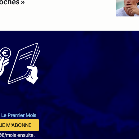
rochés »
 Le Premier Mois
JE M'ABONNE
2€/mois ensuite.