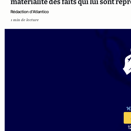
matérialité des faits qui lui sont rep
Rédaction d'Atlantico
1 min de lecture
1€
1