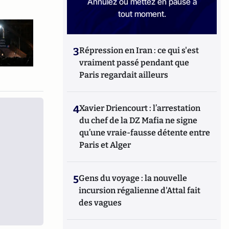
Annulez ou mettez en pause à
tout moment.
3
Répression en Iran : ce qui s'est
vraiment passé pendant que
Paris regardait ailleurs
4
Xavier Driencourt : l’arrestation
du chef de la DZ Mafia ne signe
qu’une vraie-fausse détente entre
Paris et Alger
5
Gens du voyage : la nouvelle
incursion régalienne d'Attal fait
des vagues