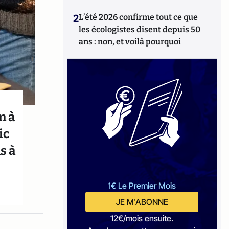
2
L’été 2026 confirme tout ce que
les écologistes disent depuis 50
ans : non, et voilà pourquoi
n à
ic
s à
1€ Le Premier Mois
JE M'ABONNE
12€/mois ensuite.