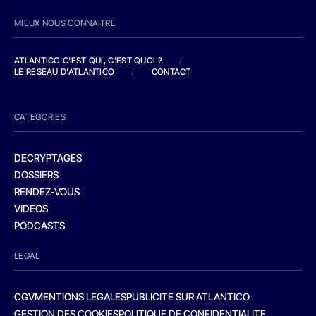
MIEUX NOUS CONNAITRE
ATLANTICO C'EST QUI, C'EST QUOI ?
/
LE RESEAU D'ATLANTICO
/
CONTACT
CATEGORIES
DECRYPTAGES
DOSSIERS
RENDEZ-VOUS
VIDEOS
PODCASTS
LEGAL
CGV
MENTIONS LEGALES
PUBLICITE SUR ATLANTICO
GESTION DES COOKIES
POLITIQUE DE CONFIDENTIALITE