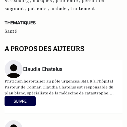
Strasbourg ,
masques ,
pandémie ,
personnel
soignant ,
patients ,
malade ,
traitement
THEMATIQUES
Santé
A PROPOS DES AUTEURS
Claudia Chatelus
Praticien hospitalier au pôle urgences/SMUR à l’hôpital
Pasteur de Colmar, Claudia Chatelus est responsable du
plan blanc, spécialiste de la médecine de catastrophe,
expert du mécanisme européen de protection civile,
SUIVRE
médecin pompier et réserviste du service de santé des
armées.