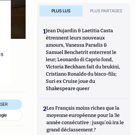
PLUS LUS
PLUS PARTAGES
1
Jean Dujardin & Laetitia Casta
étrennent leurs nouveaux
amours, Vanessa Paradis &
Samuel Benchetrit enterrent le
es
leur; Leonardo di Caprio fond,
Victoria Beckham fait du brukini,
Cristiano Ronaldo du bisco-fils;
Suri ex Cruise joue du
Shakespeare queer
SER
2
Les Français moins riches que la
ogle
moyenne européenne pour la 3e
année consécutive : jusqu'où ira le
grand déclassement ?