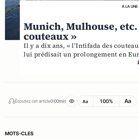
A LA UNE
›
Munich, Mulhouse, etc. :
couteaux »
Il y a dix ans, « l’Intifada des coute
lui prédisait un prolongement en Eur
Aa
100%
Écoutez cet article
0:00min
Aa
MOTS-CLES