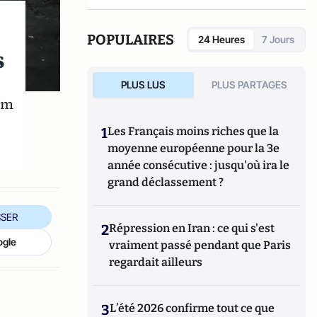
POPULAIRES
24 Heures
7 Jours
s
PLUS LUS
PLUS PARTAGES
lem
1
Les Français moins riches que la
moyenne européenne pour la 3e
année consécutive : jusqu'où ira le
grand déclassement ?
SER
2
Répression en Iran : ce qui s'est
ogle
vraiment passé pendant que Paris
regardait ailleurs
3
L’été 2026 confirme tout ce que