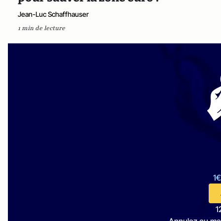
Jean-Luc Schaffhauser
1 min de lecture
1€
1
Annulez ou me