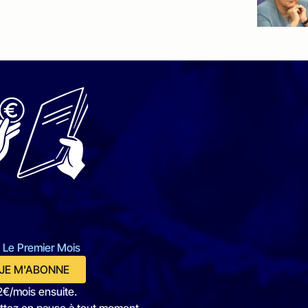
 Le Premier Mois
JE M'ABONNE
2€/mois ensuite.
ttez en pause à tout moment.