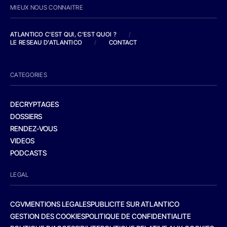
MIEUX NOUS CONNAITRE
ATLANTICO C'EST QUI, C'EST QUOI ?
/
LE RESEAU D'ATLANTICO
/
CONTACT
CATEGORIES
DECRYPTAGES
DOSSIERS
RENDEZ-VOUS
VIDEOS
PODCASTS
LEGAL
CGV
MENTIONS LEGALES
PUBLICITE SUR ATLANTICO
GESTION DES COOKIES
POLITIQUE DE CONFIDENTIALITE