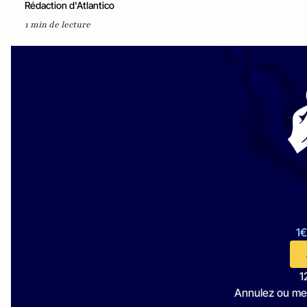
Rédaction d'Atlantico
1 min de lecture
1€
1
Annulez ou me