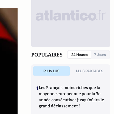
POPULAIRES
24 Heures
7 Jours
PLUS LUS
PLUS PARTAGES
1
Les Français moins riches que la
moyenne européenne pour la 3e
année consécutive : jusqu'où ira le
grand déclassement ?