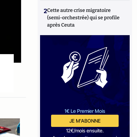
2
Cette autre crise migratoire
(semi-orchestrée) qui se profile
après Ceuta
1€ Le Premier Mois
JE M'ABONNE
12€/mois ensuite.