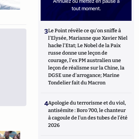
Annulez ou mettez en pause à
tout moment.
3
Le Point révèle ce qu'on sniffe à
l'Elysée, Marianne que Xavier Niel
hacke l'Etat; Le Nobel de la Paix
russe donne une leçon de
courage, l'ex PM australien une
leçon de réalisme sur la Chine, la
DGSE une d'arrogance; Marine
Tondelier fait du Macron
4
Apologie du terrorisme et du viol,
antisémite : Boro 700, le chanteur
à cagoule de l’un des tubes de l’été
2026