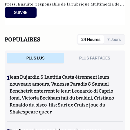
Press. Ensuite, responsable de la rubrique Multimedia de
ELLE, avant d’écrire sur les médias à Arrêt sur Images et de
SUIVRE
collaborer avec Atlantico. Par ailleurs fut blogueur, avec Le
Phare à partir de 2005 sur le site du Monde qui a fermé sa
plateforme de blogs. Revue de presse quotidienne sur
Twitter depuis 2007.
POPULAIRES
24 Heures
7 Jours
PLUS LUS
PLUS PARTAGES
1
Jean Dujardin & Laetitia Casta étrennent leurs
nouveaux amours, Vanessa Paradis & Samuel
Benchetrit enterrent le leur; Leonardo di Caprio
fond, Victoria Beckham fait du brukini, Cristiano
Ronaldo du bisco-fils; Suri ex Cruise joue du
Shakespeare queer