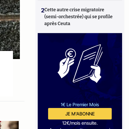
2
Cette autre crise migratoire
(semi-orchestrée) qui se profile
après Ceuta
1€ Le Premier Mois
JE M'ABONNE
12€/mois ensuite.