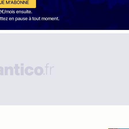
JE M'ABONNE
2€/mois ensuite.
ttez en pause à tout moment.