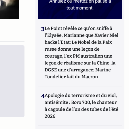
Annulez ou mettez en pause à
tout moment.
3
Le Point révèle ce qu'on sniffe à
l'Elysée, Marianne que Xavier Niel
hacke l'Etat; Le Nobel de la Paix
russe donne une leçon de
courage, l'ex PM australien une
leçon de réalisme sur la Chine, la
DGSE une d'arrogance; Marine
Tondelier fait du Macron
4
Apologie du terrorisme et du viol,
antisémite : Boro 700, le chanteur
à cagoule de l’un des tubes de l’été
2026