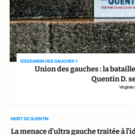
(DES)UNION DES GAUCHES ?
Union des gauches : la bataill
Quentin D. s
Virginie
MORT DE QUENTIN
La menace d’ultra gauche traitée à l’id